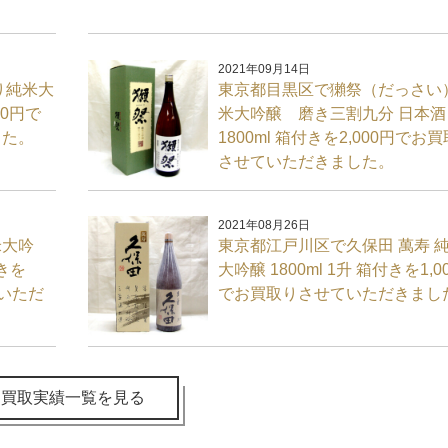
2021年09月14日
り純米大
東京都目黒区で獺祭（だっさい
00円で
米大吟醸 磨き三割九分 日本酒
した。
1800ml 箱付きを2,000円でお
させていただきました。
2021年08月26日
米大吟
東京都江戸川区で久保田 萬寿 
付きを
大吟醸 1800ml 1升 箱付きを1,0
ていただ
でお買取りさせていただきまし
買取実績一覧を見る