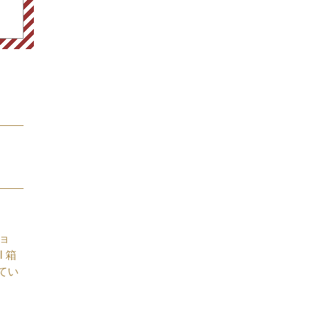
ョ
l 箱
せてい