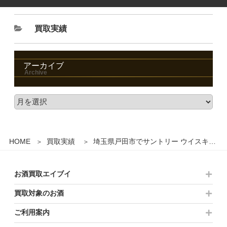
買取実績
アーカイブ
HOME
買取実績
埼玉県戸田市でサントリー ウイスキー スペシャル リザーブ 10年 シェリー樽仕上げ Suntory SPECIAL Reserve Aged 10 Years 700ml を2000円で買取させていただきました。
お酒買取エイブイ
買取対象のお酒
ご利用案内