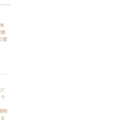
5年
 開
円で買
ブ
カウ
 未開栓
きま