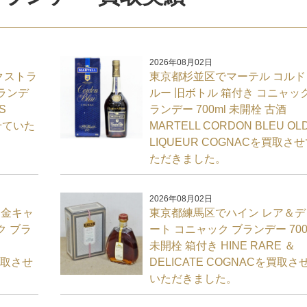
2026年08月02日
クストラ
東京都杉並区でマーテル コルド
ランデ
ルー 旧ボトル 箱付き コニャック
S
ランデー 700ml 未開栓 古酒
せていた
MARTELL CORDON BLEU OL
LIQUEUR COGNACを買取さ
ただきました。
2026年08月02日
 金キャ
東京都練馬区でハイン レア＆デ
ク ブラ
ート コニャック ブランデー 700
未開栓 箱付き HINE RARE ＆
を買取させ
DELICATE COGNACを買取さ
いただきました。