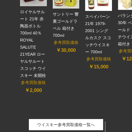
ロイヤルサル
サントリー 響
バラン
スペイバーン
ート 21年 赤
裏ゴールドラ
30年 
21年 1979-
陶器ボトル
ベル 箱付き
ールド
2001 シング
700ml 40％
700ml
チウイ
ルカスク スコ
ROYAL
参考買取価格
箱付き 7
ッチウイスキ
SALUTE
￥30,000
参考買
ー 700ml
21YEAR ロー
￥12
参考買取価格
ヤルサルート
￥15,000
スコッチ ウイ
スキー 未開栓
参考買取価格
￥2,000
ウイスキー参考買取価格一覧へ