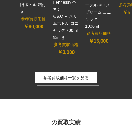
Hennessy ヘ
参考買
旧ボトル 箱付
ーテル XO ス
ネシー
き
￥5,
プリーム コニ
V.S.O.P. スリ
参考買取価格
ャック
ムボトル コニ
1000ml
￥60,000
ャック 700ml
参考買取価格
箱付き
￥15,000
参考買取価格
￥3,000
参考買取価格一覧を見る
の買取実績