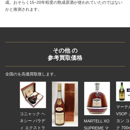
成。おそらく15~20年程度の熟成原酒が使われていたのではない
かと推測されます。
その他 の
参考買取価格
全国のを高価買取致します。
マーテ
VSOP
コニャック ヘ
ヨン 
ネシー パラデ
MARTELL XO
ク 700
ィ エクストラ
SUPREME マ