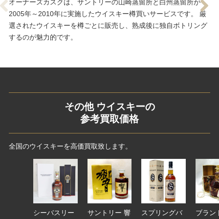
オーナーズカスクは、サントリーの山崎蒸留所と白州蒸留所が
2005年～2010年に実施したウイスキー樽買いサービスです。 厳
選されたウイスキーを樽ごとに販売し、熟成後に独自ボトリング
するのが魅力的です。
その他 ウイスキーの
参考買取価格
全国のウイスキーを高価買取致します。
シーバスリー
サントリー 響
スプリングバ
ブラン