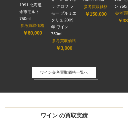
1991 北海道
ラ クロワ ラ
ン 750
参考買取価格
余市モルト
モー プルミエ
参考買
￥150,000
750ml
クリュ 2009
￥38
参考買取価格
年 ワイン
￥60,000
750ml
参考買取価格
￥3,000
ワイン参考買取価格一覧へ
ワイン の買取実績