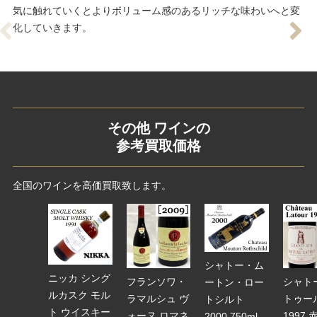
気に触れていくとよりボリューム感のあるリッチな味わいへと変
化していきます。
その他 ワインの
参考買取価格
全国のワインを高価買取致します。
シャトー・ム
ニッカ シング
フランソワ・
シャト
ートン・ロー
ルカスク モル
ラマルシュ ヴ
トゥー
トシルト
ト ウイスキー
ォーヌ ロマネ
1997
2000 750ml