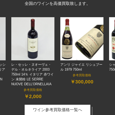
全国のワインを高価買取致します。
ッシ
レ・セッレ・ヌオーヴェ・
アンリ ジャイエ リシュブー
シャ
タリア
デル・オルネライア 2003
ル 1979 750ml
750
750ml 14％ イタリア 赤ワイ
参考買取価格
AN
ン 未開栓 LE SERRE
￥300,000
NUOVE DELL’ORNELLAIA
参考買取価格
￥2,000
ワイン参考買取価格一覧へ