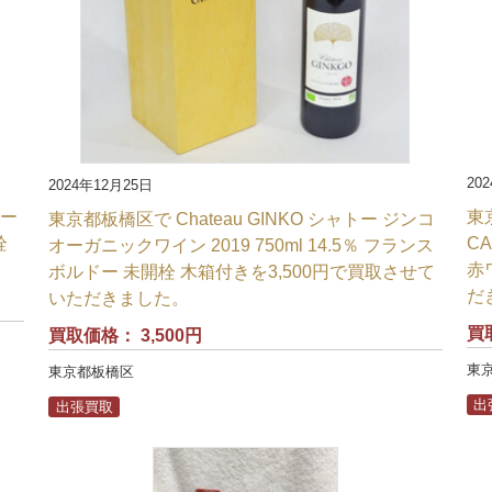
20
2024年12月25日
東
コー
東京都板橋区で Chateau GINKO シャトー ジンコ
CA
栓
オーガニックワイン 2019 750ml 14.5％ フランス
赤
ボルドー 未開栓 木箱付きを3,500円で買取させて
だ
いただきました。
買
買取価格：
3,500円
東
東京都板橋区
出
出張買取