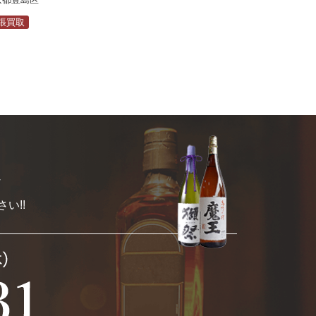
張買取
定
い!!