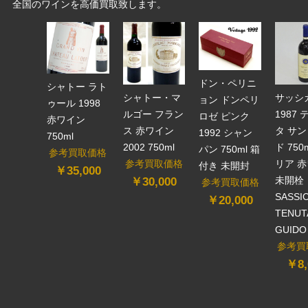
全国のワインを高価買取致します。
ドン・ペリニ
シャトー ラト
シャトー・マ
サッシ
ョン ドンペリ
ゥール 1998
ルゴー フラン
1987
ロゼ ピンク
赤ワイン
ス 赤ワイン
タ サン
1992 シャン
750ml
2002 750ml
ド 750
パン 750ml 箱
参考買取価格
参考買取価格
リア 
付き 未開封
￥35,000
未開栓
￥30,000
参考買取価格
SASSIC
￥20,000
TENUT
GUIDO
参考買
￥8,