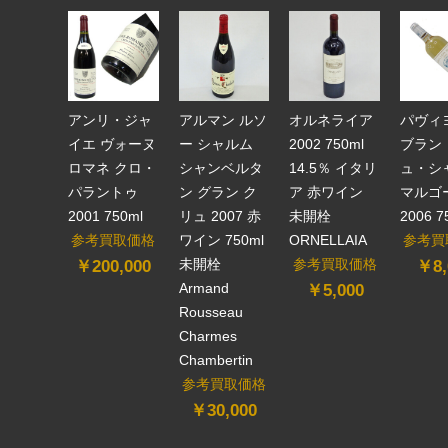
アンリ・ジャ
アルマン ルソ
オルネライア
パヴィ
イエ ヴォーヌ
ー シャルム
2002 750ml
ブラン
ロマネ クロ・
シャンベルタ
14.5％ イタリ
ュ・シ
パラントゥ
ン グラン ク
ア 赤ワイン
マルゴ
2001 750ml
リュ 2007 赤
未開栓
2006 7
参考買取価格
ワイン 750ml
ORNELLAIA
参考買
未開栓
参考買取価格
￥200,000
￥8,
Armand
￥5,000
Rousseau
Charmes
Chambertin
参考買取価格
￥30,000