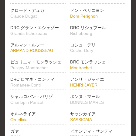
クロード・デュガ
ドン・ペリニヨン
Claude Dugat
Dom Perignon
DRC グラン・エシェゾー
DRC リシュブール
Grands Echezeaux
Richebourg
アルマン・ルソー
コシュ・デリ
ARMAND ROUSSEAU
Coche-Dury
ピュリニィ・モンラッシェ
DRC モンラッシェ
Puligny-Montrachet
Montrachet
DRC ロマネ・コンティ
アンリ・ジャイエ
Romanee-Conti
HENRI JAYER
シャルロパン・パリゾ
ボンヌ・マール
Charlopin Parizot
BONNES MARES
オルネライア
サッシカイア
Ornellaia
SASSICAIA
ガヤ
ビオンディ・サンティ