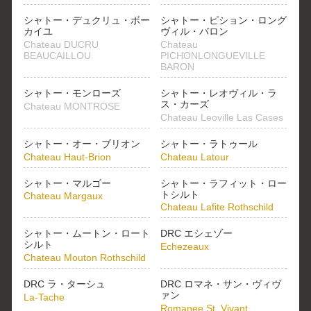
シャトー・デュクリュ・ボー
シャトー・ピション・ロング
カイユ
ヴィル・バロン
Chateau DUCRU
Chateau
BEAUCAILLOU
PICHONLONGUEVILLE
BARON
シャトー・モンローズ
シャトー・レオヴィル・ラ
ス・カーズ
Chateau MONTROSE
Chateau Leoville Las Cases
シャトー・オー・ブリオン
シャトー・ラトゥール
Chateau Haut-Brion
Chateau Latour
シャトー・マルゴー
シャトー・ラフィット・ロー
トシルト
Chateau Margaux
Chateau Lafite Rothschild
シャトー・ムートン・ロート
DRC エシェゾー
シルト
Echezeaux
Chateau Mouton Rothschild
DRC ラ・ターシュ
DRC ロマネ・サン・ヴィヴ
ァン
La-Tache
Romanee St. Vivant