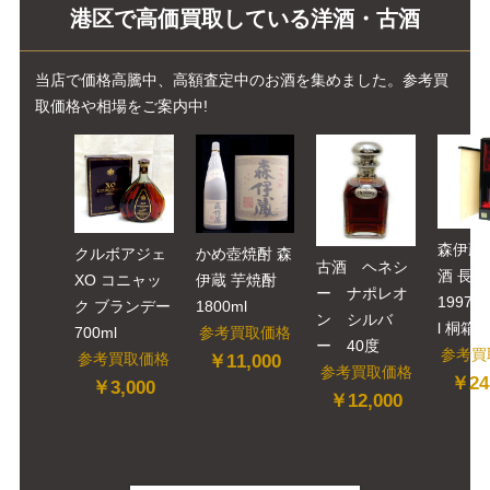
港区で高価買取している洋酒・古酒
当店で価格高騰中、高額査定中のお酒を集めました。参考買
取価格や相場をご案内中!
森伊蔵
クルボアジェ
かめ壺焼酎 森
古酒 ヘネシ
酒 長
XO コニャッ
伊蔵 芋焼酎
ー ナポレオ
1997年
ク ブランデー
1800ml
ン シルバ
l 桐箱
700ml
参考買取価格
ー 40度
参考買
参考買取価格
￥11,000
参考買取価格
￥24
￥3,000
￥12,000