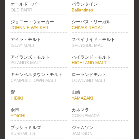
オールド・パー
バランタイン
OLD PARR
Ballantines
ジョニー・ウォーカー
シーバス・リーガル
JOHNNIE WALKER
CHIVAS REGAL
アイラ・モルト
スペイサイド・モルト
ISLAY MALT
SPEYSIDE MALT
アイランズ・モルト
ハイランド・モルト
ISLANDS MALT
HIGHLAND MALT
キャンベルタウン・モルト
ローランドモルト
CAMPBELTOWN MALT
LOWLAND MALT
響
山崎
HIBIKI
YAMAZAKI
余市
カネマラ
YOICHI
CONNEMARA
ブッシュミルズ
ジェムソン
BUSHMILLS
JAMESON