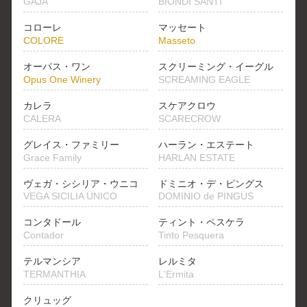
GAJA
BIONDI SANTI
コローレ
マッセート
COLORE
Masseto
オーパス・ワン
スクリーミング・イーグル
Opus One Winery
SCREAMING EAGLE
カレラ
スケアクロウ
CALERA
SCARECROW
グレイス・ファミリー
ハーラン・エステート
Grace Family
HARLAN ESTATE
ヴェガ・シシリア・ウニコ
ドミニオ・デ・ピングス
VEGA SICILIA UNICO
DOMINIO de PINGUS
コンタドール
ティント・ペスケラ
Contador
Tinto Pesquera
テルマンシア
レルミタ
TERMANTHIA
L'Ermita
クリュッグ