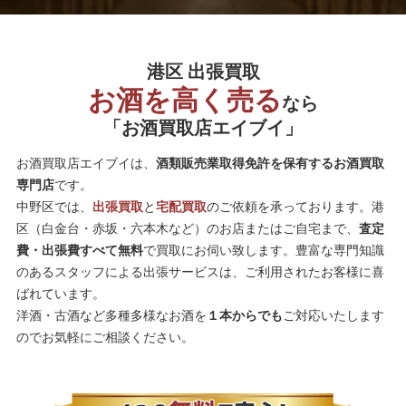
港区 出張買取
お酒を高く売る
なら
「お酒買取店エイブイ」
お酒買取店エイブイは、
酒類販売業取得免許を保有するお酒買取
専門店
です。
中野区では、
出張買取
と
宅配買取
のご依頼を承っております。港
区（白金台・赤坂・六本木など）のお店またはご自宅まで、
査定
費・出張費すべて無料
で買取にお伺い致します。豊富な専門知識
のあるスタッフによる出張サービスは、ご利用されたお客様に喜
ばれています。
洋酒・古酒など多種多様なお酒を
１本からでも
ご対応いたします
のでお気軽にご相談ください。