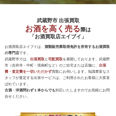
武蔵野市 出張買取
お酒を高く売る
際は
「お酒買取店エイブイ」
お酒買取店エイブイは、
酒類販売業取得免許を所有するお酒買取
の専門店
です。
武蔵野市では、
出張買取
と
宅配買取
を展開しております。武蔵野
市（吉祥寺・中町・境南町など）のご自宅または店舗に、
出張
費・査定費を一切いただかず
買取にお伺いします。知識豊富なス
タッフが査定する出張サービスは、ご利用されたお客様に大変喜
ばれています。
古酒・洋酒問わず１本からでも
対応いたしますのでお気軽にお問
合せください。