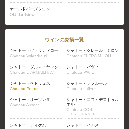
オールドバーズタウン
Old Bardstown
ワインの銘柄一覧
シャトー・ヴァランドロー
シャトー・クレール・ミロン
Chateau Valandraud
Chateau CLERC MILON
シャトー・ダルマイヤック
シャトー・パヴィ
Chateau D'ARMAILHAC
Chateau PAVIE
シャトー・ペトリュス
シャトー・ラフルール
Chateau Petrus
Chateau Lafleur
シャトー・オーゾンヌ
シャトー・コス・デストゥル
ネル
Chateau Ausone
Chateau COS
D`ESTOURNEL
シャトー・ディケム
シャトー・パルメ