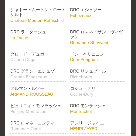
シャトー・ムートン・ロート
DRC エシェゾー
シルト
Echezeaux
Chateau Mouton Rothschild
DRC ラ・ターシュ
DRC ロマネ・サン・ヴィヴ
ァン
La-Tache
Romanee St. Vivant
クロード・デュガ
ドン・ペリニヨン
Claude Dugat
Dom Perignon
DRC グラン・エシェゾー
DRC リシュブール
Grands Echezeaux
Richebourg
アルマン・ルソー
コシュ・デリ
ARMAND ROUSSEAU
Coche-Dury
ピュリニィ・モンラッシェ
DRC モンラッシェ
Puligny-Montrachet
Montrachet
DRC ロマネ・コンティ
アンリ・ジャイエ
Romanee-Conti
HENRI JAYER