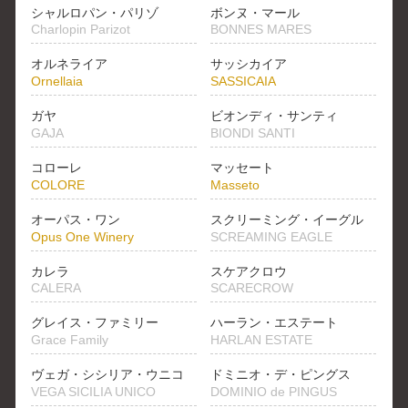
シャルロパン・パリゾ
ボンヌ・マール
Charlopin Parizot
BONNES MARES
オルネライア
サッシカイア
Ornellaia
SASSICAIA
ガヤ
ビオンディ・サンティ
GAJA
BIONDI SANTI
コローレ
マッセート
COLORE
Masseto
オーパス・ワン
スクリーミング・イーグル
Opus One Winery
SCREAMING EAGLE
カレラ
スケアクロウ
CALERA
SCARECROW
グレイス・ファミリー
ハーラン・エステート
Grace Family
HARLAN ESTATE
ヴェガ・シシリア・ウニコ
ドミニオ・デ・ピングス
VEGA SICILIA UNICO
DOMINIO de PINGUS