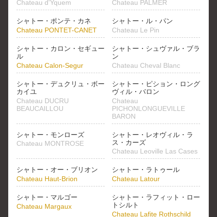
Chateau d'Yquem
Chateau PALMER
シャトー・ポンテ・カネ
シャトー・ル・パン
Chateau PONTET-CANET
Chateau Le Pin
シャトー・カロン・セギュー
シャトー・シュヴァル・ブラ
ル
ン
Chateau Calon-Segur
Chateau Cheval Blanc
シャトー・デュクリュ・ボー
シャトー・ピション・ロング
カイユ
ヴィル・バロン
Chateau DUCRU
Chateau
BEAUCAILLOU
PICHONLONGUEVILLE
BARON
シャトー・モンローズ
シャトー・レオヴィル・ラ
ス・カーズ
Chateau MONTROSE
Chateau Leoville Las Cases
シャトー・オー・ブリオン
シャトー・ラトゥール
Chateau Haut-Brion
Chateau Latour
シャトー・マルゴー
シャトー・ラフィット・ロー
トシルト
Chateau Margaux
Chateau Lafite Rothschild