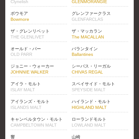
Clynelish
GLENMORANGIE
ボウモア
グレンファークラス
Bowmore
GLENFARCLAS
ザ・グレンリベット
ザ・マッカラン
THE GLENLIVET
The MACALLAN
オールド・パー
バランタイン
OLD PARR
Ballantines
ジョニー・ウォーカー
シーバス・リーガル
JOHNNIE WALKER
CHIVAS REGAL
アイラ・モルト
スペイサイド・モルト
ISLAY MALT
SPEYSIDE MALT
アイランズ・モルト
ハイランド・モルト
ISLANDS MALT
HIGHLAND MALT
キャンベルタウン・モルト
ローランドモルト
CAMPBELTOWN MALT
LOWLAND MALT
響
山崎