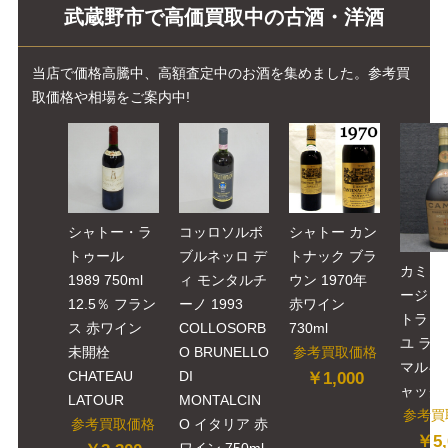
武蔵野市で高価買取中の古酒・洋酒
当店で価格高騰中、高額査定中のお酒を集めました。参考買
取価格や相場をご案内中!
シャトー・ラ
コッロソルボ
シャトー カン
トゥール
ブルネッロ デ
トナック ブラ
カミュ
1989 750ml
ィ モンタルチ
ウン 1970年
ージュ
12.5％ フラン
ーノ 1993
赤ワイン
トラ 
ス 赤ワイン
COLLOSORB
730ml
ユ ラ 
未開栓
O BRUNELLO
参考買取価格
マルキ 
CHATEAU
DI
￥1,000
ャック 7
LATOUR
MONTALCIN
参考買
参考買取価格
O イタリア 赤
￥5,