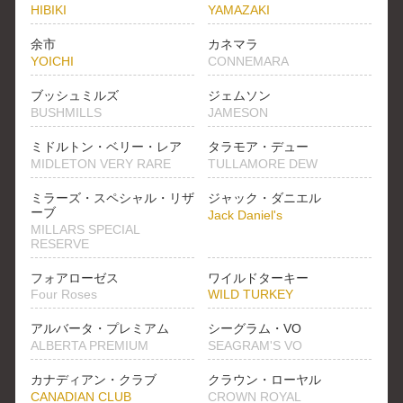
HIBIKI
YAMAZAKI
余市
カネマラ
YOICHI
CONNEMARA
ブッシュミルズ
ジェムソン
BUSHMILLS
JAMESON
ミドルトン・ベリー・レア
タラモア・デュー
MIDLETON VERY RARE
TULLAMORE DEW
ミラーズ・スペシャル・リザ
ジャック・ダニエル
ーブ
Jack Daniel's
MILLARS SPECIAL
RESERVE
フォアローゼス
ワイルドターキー
Four Roses
WILD TURKEY
アルバータ・プレミアム
シーグラム・VO
ALBERTA PREMIUM
SEAGRAM'S VO
カナディアン・クラブ
クラウン・ローヤル
CANADIAN CLUB
CROWN ROYAL